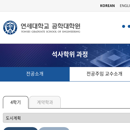
KOREAN
ENGL
석사학위 과정
전공소개
전공주임 교수소개
4학기
계약학과