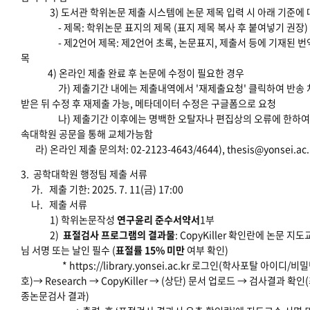
3) 도서관 학위논문 제출 시스템에 논문 제목 입력 시 아래 기준에 
- 제목: 학위논문 표지의 제목 (표지 제목 복사 후 붙여넣기 권장)
- 제2언어 제목: 제2언어 초록, 논문표지, 제출서 등에 기재된 번
목
4) 온라인 제출 완료 후 논문에 수정이 필요한 경우
가) 제출기간 내에는 제출내역에서 '재제출요청' 클릭하여 반송 
받은 뒤 수정 후 재제출 가능, 메타데이터 수정은 구글폼으로 요청
나) 제출기간 이후에는 명백한 오탈자나 편집상의 오류에 한하여
속대학원 공문을 통해 교체가능함
라) 온라인 제출 문의처: 02-2123-4643/4644), thesis@yonsei.ac.
3. 공학대학원 행정팀 제출 서류
가. 제출 기한: 2025. 7. 11(금) 17:00
나. 제출 서류
1) 학위논문작성
연구윤리 준수서약서
1부
2)
표절검사 프로그램의 결과물
: CopyKiller 확인란에 논문 지
님 서명 또는 날인 필수 (
표절률 15% 미만
여부 확인)
* https://library.yonsei.ac.kr 로그인(학사포탈 아이디/비
호)→ Research → CopyKiller → (상단) 문서 업로드 → 검사결과 확인
종논문검사 결과)