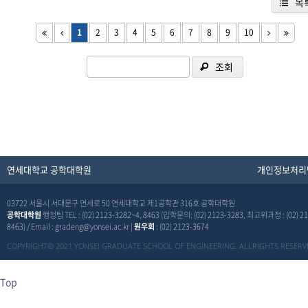
목
1
2
3
4
5
6
7
8
9
10
조회
연세대학교 공학대학원
개인정보처리
03722 서울시 서대문구 연세로 50 연세대학교 제1공학관 316호 공학대학원
공학대학원
행정팀 TEL : (02) 2123-3282~4, 8463 (입학문의: (02) 2123-3283, 최고위과정 : (02) 21
8463) / Email : gradeng@yonsei.ac.kr |
원우회
: (02) 2123-3674
COPYRIGHT© 2021 YONSEI GRADUATE SCHOOL OF ENGINEERING. ALLRIGHTS RESERV
Top