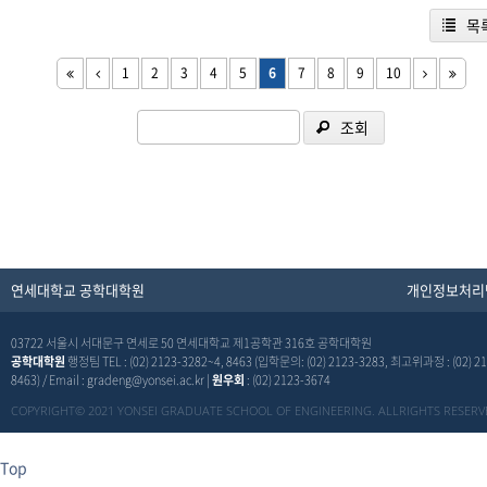
목
1
2
3
4
5
6
7
8
9
10
조회
연세대학교 공학대학원
개인정보처리
03722 서울시 서대문구 연세로 50 연세대학교 제1공학관 316호 공학대학원
공학대학원
행정팀 TEL : (02) 2123-3282~4, 8463 (입학문의: (02) 2123-3283, 최고위과정 : (02) 21
8463) / Email : gradeng@yonsei.ac.kr |
원우회
: (02) 2123-3674
COPYRIGHT© 2021 YONSEI GRADUATE SCHOOL OF ENGINEERING. ALLRIGHTS RESERV
Top